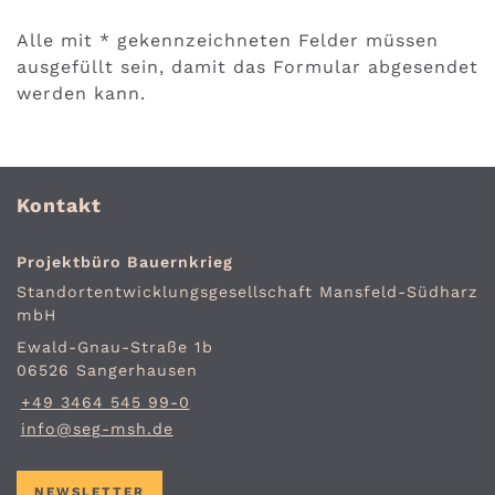
Alle mit
*
gekennzeichneten Felder müssen
ausgefüllt sein, damit das Formular abgesendet
werden kann.
Kontakt
Projektbüro Bauernkrieg
Standort­entwicklungs­gesellschaft Mansfeld-Südharz
mbH
Ewald-Gnau-Straße 1b
06526 Sangerhausen
+49 3464 545 99-0
info@seg-msh.de
NEWSLETTER