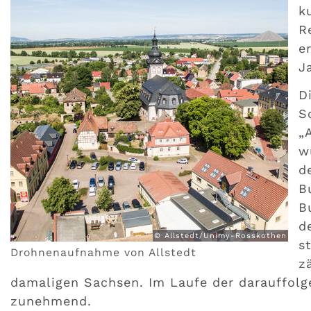
k
R
e
J
D
S
„
w
d
B
B
d
© Allstedt/Unimy-Rosskothen
s
Drohnenaufnahme von Allstedt
z
damaligen Sachsen. Im Laufe der darauffolge
zunehmend.