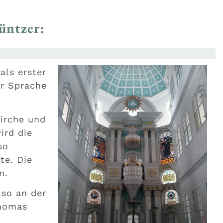
üntzer:
als erster
er Sprache
irche und
ird die
so
te. Die
n.
lso an der
Thomas