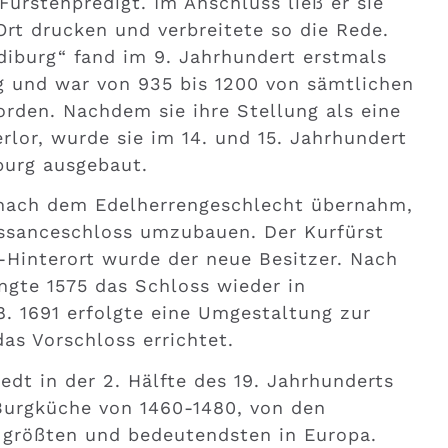
ürstenpredigt. Im Anschluss ließ er sie
Ort drucken und verbreitete so die Rede.
diburg“ fand im 9. Jahrhundert erstmals
 und war von 935 bis 1200 von sämtlichen
rden. Nachdem sie ihre Stellung als eine
rlor, wurde sie im 14. und 15. Jahrhundert
burg ausgebaut.
g nach dem Edelherrengeschlecht übernahm,
issanceschloss umzubauen. Der Kurfürst
-Hinterort wurde der neue Besitzer. Nach
ngte 1575 das Schloss wieder in
8. 1691 erfolgte eine Umgestaltung zur
as Vorschloss errichtet.
edt in der 2. Hälfte des 19. Jahrhunderts
urgküche von 1460-1480, von den
r größten und bedeutendsten in Europa.