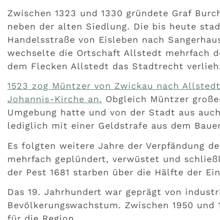
Zwischen 1323 und 1330 gründete Graf Burcha
neben der alten Siedlung. Die bis heute sta
Handelsstraße von Eisleben nach Sangerhaus
wechselte die Ortschaft Allstedt mehrfach de
dem Flecken Allstedt das Stadtrecht verlieh
1523 zog Müntzer von Zwickau nach Allstedt u
Johannis-Kirche an.
Obgleich Müntzer großen
Umgebung hatte und von der Stadt aus auch s
lediglich mit einer Geldstrafe aus dem Bauer
Es folgten weitere Jahre der Verpfändung des
mehrfach geplündert, verwüstet und schließl
der Pest 1681 starben über die Hälfte der Ei
Das 19. Jahrhundert war geprägt von indust
Bevölkerungswachstum. Zwischen 1950 und 1
für die Region.