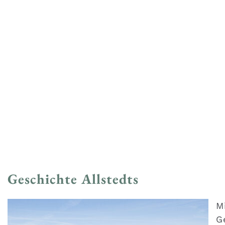
Geschichte Allstedts
M
G