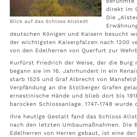
berühmte F
direkt im 
Die „Alste
Blick auf das Schloss Allstedt
Erwähnung
deutschen Königen und Kaisern besucht wo
der wichtigsten Kaiserpfalzen nach 1200 ve
von den Edelherren von Querfurt zur Wehr
Kurfürst Friedrich der Weise, der die Bur
begann sie im 16. Jahrhundert in ein Rena
starb 1525 und Graf Albrecht von Mansfeld
Verpfändung an die Stolberger Grafen gela
ernestinische Hände und blieb dort bis 191
barocken Schlossanlage. 1747-1748 wurde d
Ihre heutige Gestalt fand das Schloss Allst
nach den letzten Umbaumaßnahmen. Die B
Edelherren von Herren gebaut, ist eine de