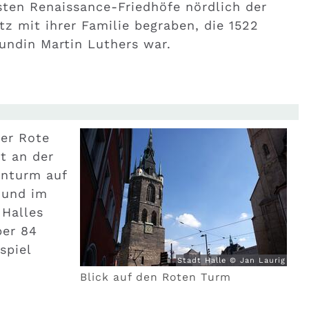
sten Renaissance-Friedhöfe nördlich der
tz mit ihrer Familie begraben, die 1522
ndin Martin Luthers war.
der Rote
t an der
enturm auf
 und im
 Halles
ber 84
spiel
Stadt Halle © Jan Laurig
Blick auf den Roten Turm