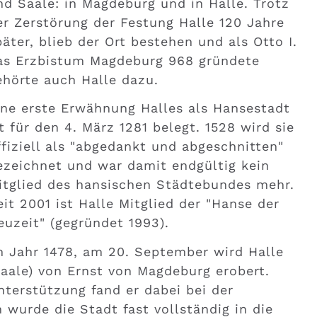
nd Saale: in Magdeburg und in Halle. Trotz
er Zerstörung der Festung Halle 120 Jahre
päter, blieb der Ort bestehen und als Otto I.
as Erzbistum Magdeburg 968 gründete
ehörte auch Halle dazu.
ine erste Erwähnung Halles als Hansestadt
st für den 4. März 1281 belegt. 1528 wird sie
ffiziell als "abgedankt und abgeschnitten"
ezeichnet und war damit endgültig kein
itglied des hansischen Städtebundes mehr.
eit 2001 ist Halle Mitglied der "Hanse der
euzeit" (gegründet 1993).
m Jahr 1478, am 20. September wird Halle
Saale) von Ernst von Magdeburg erobert.
nterstützung fand er dabei bei der
 wurde die Stadt fast vollständig in die