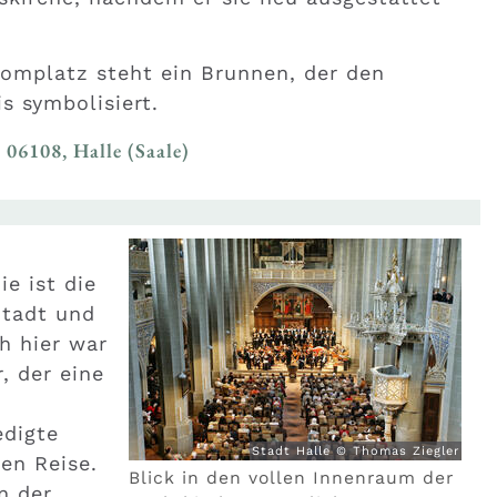
omplatz steht ein Brunnen, der den
s symbolisiert.
 06108, Halle (Saale)
e ist die
Stadt und
h hier war
, der eine
edigte
Stadt Halle © Thomas Ziegler
ten Reise.
Blick in den vollen Innenraum der
n der