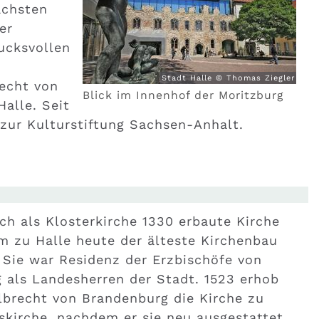
ächsten
er
ucksvollen
Stadt Halle © Thomas Ziegler
recht von
Blick im Innenhof der Moritzburg
alle. Seit
ur Kulturstiftung Sachsen-Anhalt.
ch als Klosterkirche 1330 erbaute Kirche
m zu Halle heute der älteste Kirchenbau
 Sie war Residenz der Erzbischöfe von
 als Landesherren der Stadt. 1523 erhob
lbrecht von Brandenburg die Kirche zu
tskirche, nachdem er sie neu ausgestattet