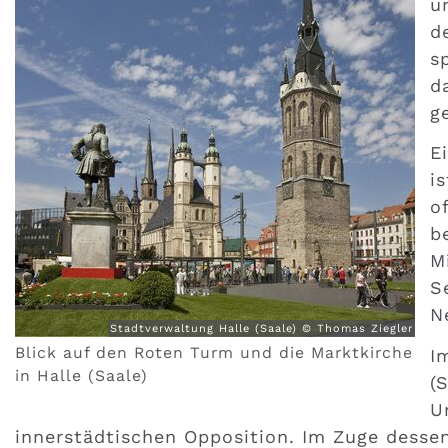
u
d
s
d
g
E
i
o
b
M
S
N
Stadtverwaltung Halle (Saale) © Thomas Ziegler
Blick auf den Roten Turm und die Marktkirche
I
in Halle (Saale)
(
U
innerstädtischen Opposition. Im Zuge dessen