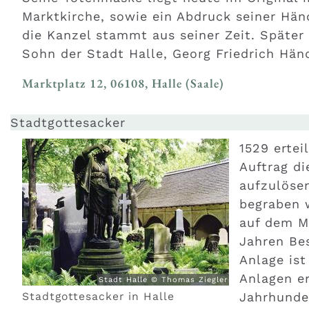
Marktkirche, sowie ein Abdruck seiner Hän
die Kanzel stammt aus seiner Zeit. Späte
Sohn der Stadt Halle, Georg Friedrich Händ
Marktplatz 12, 06108, Halle (Saale)
Stadtgottesacker
1529 ertei
Auftrag di
aufzulöse
begraben 
auf dem Ma
Jahren Bes
Anlage ist
Anlagen e
Stadt Halle © Thomas Ziegler
Stadtgottesacker in Halle
Jahrhunder